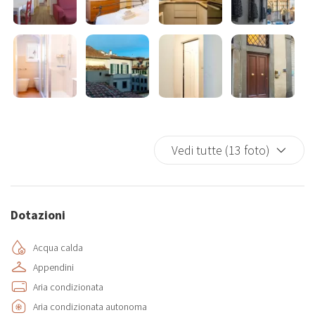
ascensore, quindi per raggiungerlo sarà necessario salire 78 gradini:
un piccolo sforzo che verrà ripagato dalla tranquillità dell’ambiente
e dalla meravigliosa atmosfera della zona.
Vedi tutte (13 foto)
Dotazioni
Acqua calda
Appendini
Aria condizionata
Aria condizionata autonoma