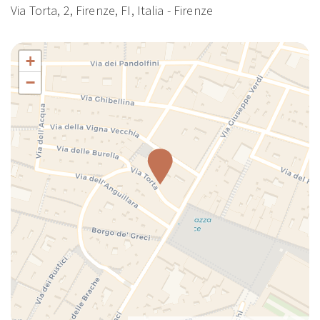
Via Torta, 2, Firenze, FI, Italia - Firenze
Fornelli
Forno
Forno a microonde
+
Frigorifero
−
Ingresso privato
Internet ad alta velocità
Internet wireless
Lava piatti
Lavastoviglie
Letto matrimoniale
Macchina caffè/te
Nozioni di base sulla cucina
Pentole e padelle
Phon
Piatti
Piatti e ciotole