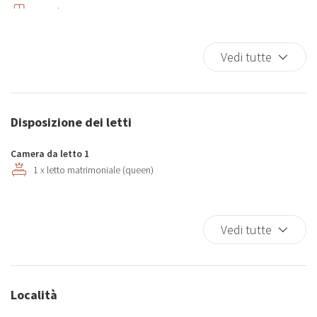
Armadi in stanza
Asciugamani
Bagno in marmo
Vedi tutte
Bagno privato
Biancheria da letto
Bicchieri
Disposizione dei letti
Bidet
Brandina da viaggio
Camera da letto 1
Cucina
1 x letto matrimoniale (queen)
Cucina completa
Culla
Vedi tutte
Culle
Divano letto
Doccia
Doccia calda istantanea
Località
Estintore