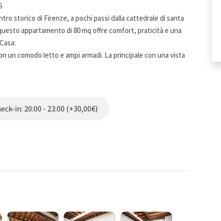
6
o storico di Firenze, a pochi passi dalla cattedrale di santa
o, questo appartamento di 80 mq offre comfort, praticità e una
 Casa:
n un comodo letto e ampi armadi. La principale con una vista
do più piccolo con solo WC, per maggiore comodità.
ck-in: 20:00 - 23:00 (+30,00€)
ale per rilassarsi dopo una giornata alla scoperta della città.
ta, con una splendida vista sul Campanile per ispirare i tuoi
 caldi.