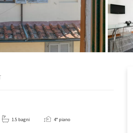
E
1.5 bagni
4° piano