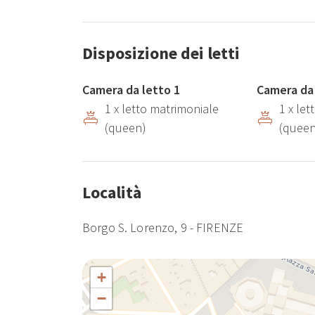
Disposizione dei letti
Camera da letto 1
Camera da 
1 x letto matrimoniale
1 x le
(queen)
(queen
Località
Borgo S. Lorenzo, 9 - FIRENZE
+
−