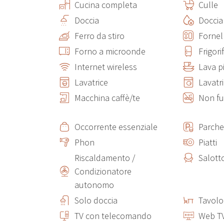
Cucina completa
Culle
Doccia
Doccia
Ferro da stiro
Fornell
Forno a microonde
Frigori
Internet wireless
Lava pi
Lavatrice
Lavatr
Macchina caffè/te
Non fu
Occorrente essenziale
Parche
Phon
Piatti
Riscaldamento /
Salott
Condizionatore
autonomo
Solo doccia
Tavolo
TV con telecomando
Web T