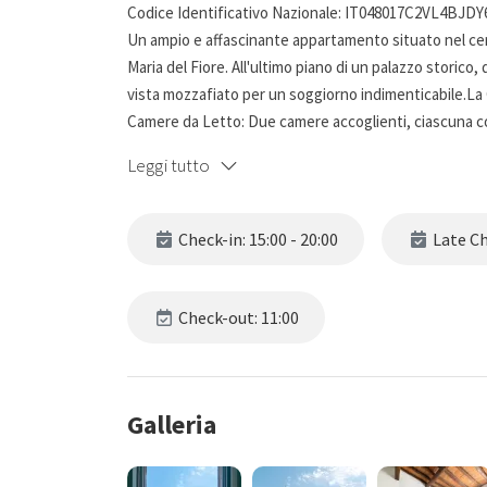
Codice Identificativo Nazionale: IT048017C2VL4BJDY
Un ampio e affascinante appartamento situato nel centr
Maria del Fiore. All'ultimo piano di un palazzo storic
vista mozzafiato per un soggiorno indimenticabile.La
Camere da Letto: Due camere accoglienti, ciascuna co
spettacolare sul Duomo dalla camera matrimoniale.
Leggi tutto
Bagni: Due bagni – uno grande con doccia e un secon
Check-in: 15:00 - 20:00
Late Che
Soggiorno: Un ampio e luminoso living con smart TV, ide
Cucina: Una cucina abitabile e completamente attrezza
Check-out: 11:00
momenti culinari.
WiFi: Connessione internet veloce in tutta la casa.
Galleria
Servizi:
Aria Condizionata: Per stare freschi anche nei mesi più