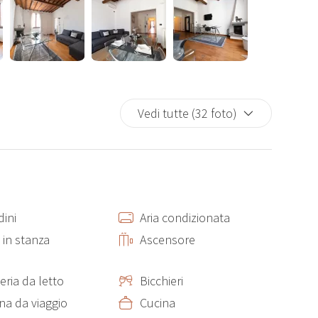
ne) con accesso tramite chiave.
l’edificio.
Vedi tutte (32 foto)
tro storico di Firenze.
ini
Aria condizionata
 in stanza
Ascensore
comfort moderni, ampi spazi e viste incomparabili sui
eria da letto
Bicchieri
na fuga romantica, una vacanza in famiglia o un’avventura
na da viaggio
Cucina
e.