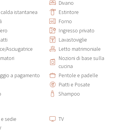
Divano
 calda istantanea
Estintore
i
Forno
fero
Ingresso privato
atti
Lavastoviglie
ice/Asciugatrice
Letto matrimoniale
matori
Nozioni di base sulla
cucina
ggio a pagamento
Pentole e padelle
Piatti e Posate
o
Shampoo
 e sedie
TV
V