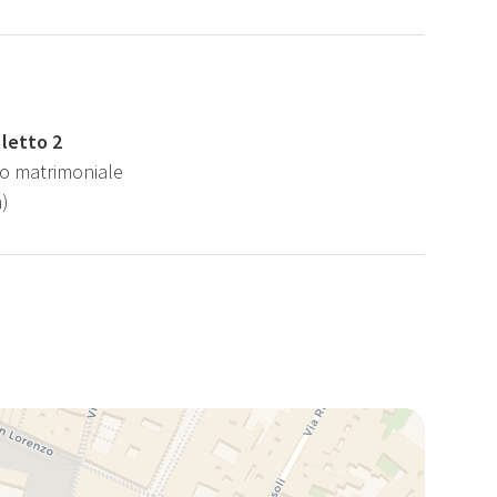
letto 2
tto matrimoniale
)