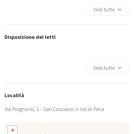
Fornelli
Vedi tutte
Forno
Frigorifero
Giardino
Disposizione dei letti
Ingresso privato
Internet wireless
Occorrente essenziale
Parcheggio gratuito
Vedi tutte
Phon
Piatti e Posate
Rilevatore di monossido di carbonio
Località
Riscaldamento / Condizionatore autonomo
Scuranti stanza
Via Pisignano, 1 - San Casciano in Val di Pesa
TV
Vasca da bagno
+