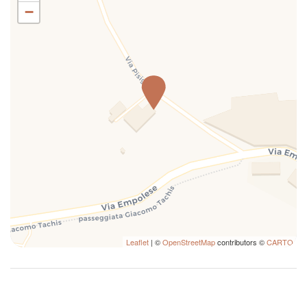
−
Leaflet
| ©
OpenStreetMap
contributors ©
CARTO