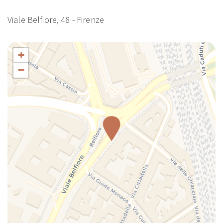
Doccia calda istantanea
Viale Belfiore, 48 - Firenze
Estintore
Ferro da stiro
Fornelli
+
Forno
−
Forno a microonde
Frigorifero
Gabinetto
Ingresso privato
Internet wireless
Kit di benvenuto
Lampada
Lavatrice
Lavatrice/Asciugatrice
Letto matrimoniale
Macchina caffè/te