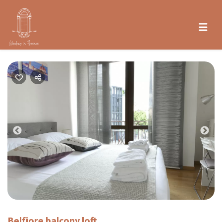
Previous
Nex
Belfiore balcony loft