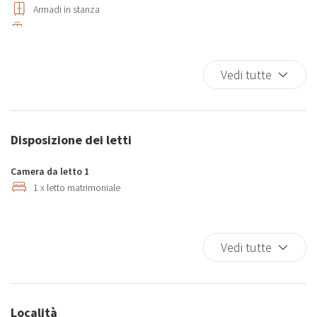
Armadi in stanza
Ascensore
Asciugamani
Asse da stiro
Vedi tutte
Bagno in marmo
Bagno privato
Biancheria da letto
Disposizione dei letti
Bicchieri
Bidet
Camera da letto 1
Casa a un livello
1 x letto matrimoniale
Cucina
Cucina completa
Vedi tutte
Culle
Divano
Divano letto
Doccia
Località